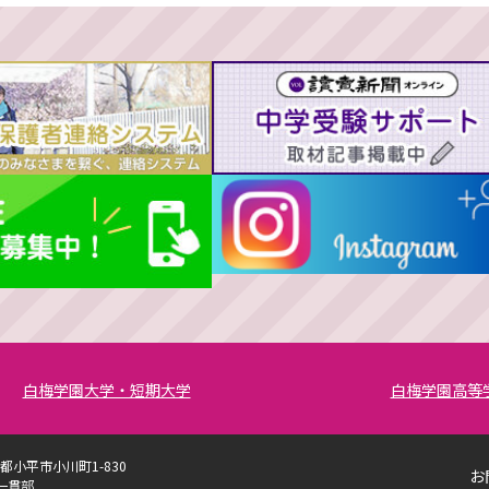
白梅学園大学・短期大学
白梅学園高等
京都小平市小川町1-830
お
一貫部