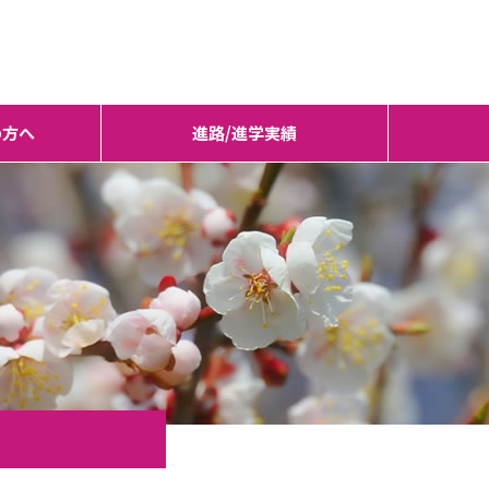
の方へ
進路/進学実績